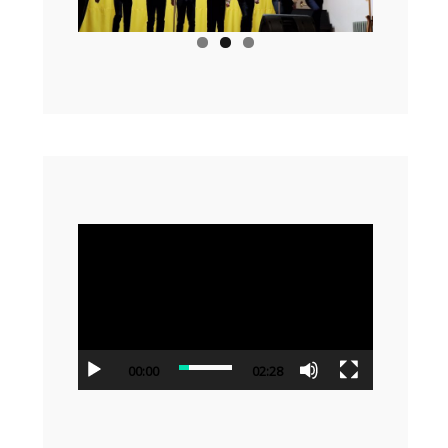
Відеопрогравач
00:00
02:28