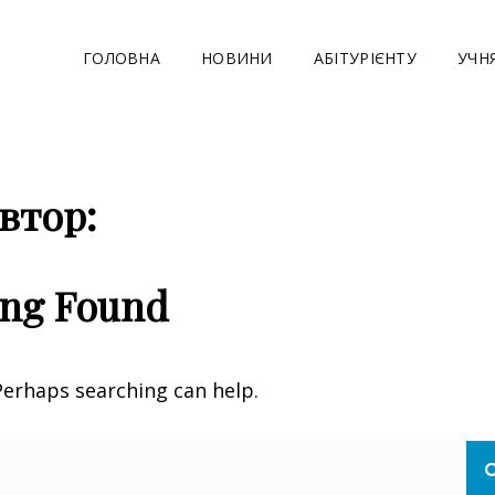
ГОЛОВНА
НОВИНИ
АБІТУРІЄНТУ
УЧН
ПІЛЬСЬКЕ ВИЩЕ ПР
го Сервісу І Торгівлі
РАННОГО СЕРВІСУ І 
втор:
ing Found
 Perhaps searching can help.